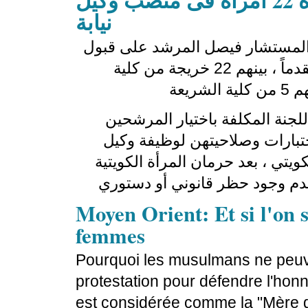
الكويت:الكويت تعين لأول مرة 22 امرأة فى منصب وكيل
نيابة
 المستشار فيصل المرشد على قبول
62 متقدماً لوظيفة وكيل نيابة من أصل 270 متقدماً ، بينهم 22 خريجة من كلية
لجنة المكلفة باختيار المرشحين
2 لنجاحهن في الاختبارات وصلاحيتهن لوظيفة وكيل
يتي ، بعد حرمان المرأة الكويتية
Moyen Orient: Et si l'on s
femmes
Pourquoi les musulmans ne peuve
protestation pour défendre l'hon
est considérée comme la "Mère d